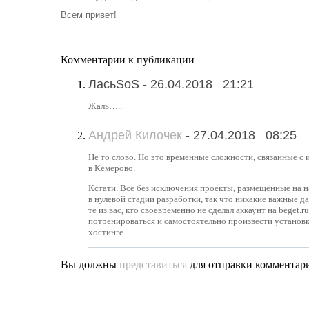
Всем привет!
Комментарии к публикации
ЛасьSoS -
26.04.2018
21:21
Жаль…..
Андрей Килочек
-
27.04.2018
08:25
Не то слово. Но это временные сложности, связанные с 
в Кемерово.
Кстати. Все без исключения проекты, размещённые на 
в нулевой стадии разработки, так что никакие важные д
те из вас, кто своевременно не сделал аккаунт на beget.
потренироваться и самостоятельно произвести установк
хостинге.
Вы должны
представиться
для отправки комментари