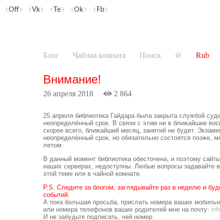
Off
Vk
Te
Ok
Fb
Блог
Чайная комната
Поиск
@
Rub
Внимание!
26 апреля 2018
2 864
25 апреля библиотека Гайдара была закрыта службой суд
неопределённый срок. В связи с этим ни в ближайшее вос
скорее всего, ближайший месяц, занятий не будет. Экзам
неопределённый срок, но обязательно состоятся позже, 
летом.
В данный момент библиотека обесточена, и поэтому сайт
наших серверах, недоступны. Любые вопросы задавайте в
этой теме или в чайной комнате.
P.S. Следите за блогом, заглядывайте раз в неделю и буд
событий.
А пока большая просьба, прислать номера ваших мобиль
или номера телефонов ваших родителей мне на почту:
in
И не забудьте подписать, чей номер.