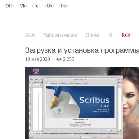
Off
Vk
Te
Ok
Fb
Блог
Чайная комната
Поиск
@
Rub
Загрузка и установка программы
18 мая 2020
2 255