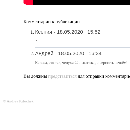
Комментарии к публикации
Ксения -
18.05.2020
15:52
?
Андрей -
18.05.2020
16:34
Ксюша, это так, чепуха 🙂 …вот скоро верстать начнём!
Вы должны
представиться
для отправки комментари
© Andrey Kilochek