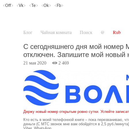
Off
Vk
Te
Ok
Fb
Блог
Чайная комната
Поиск
@
Rub
С сегодняшнего дня мой номер
отключен. Запишите мой новый 
21 мая 2020
2 469
Держу новый номер открытым ровно сутки. Успейте записат
Кто есть в моей телефонной книге – пока перезваниваю, чт
деньги (С МТС звонок мне вам обойдётся в 2,5 руб./минута)
Viber, WhatsApp.