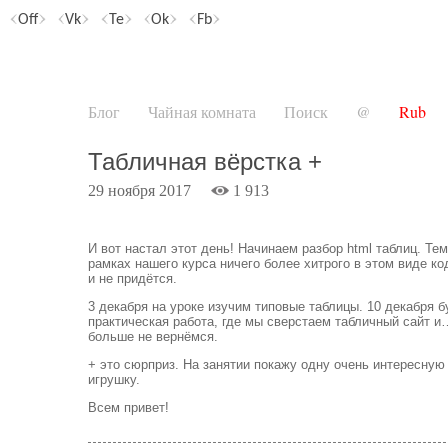
Off
Vk
Te
Ok
Fb
Блог
Чайная комната
Поиск
@
Rub
Табличная вёрстка +
29 ноября 2017
1 913
И вот настал этот день! Начинаем разбор html таблиц. Тем
рамках нашего курса ничего более хитрого в этом виде ко
и не придётся.
3 декабря на уроке изучим типовые таблицы. 10 декабря 
практическая работа, где мы сверстаем табличный сайт и…
больше не вернёмся.
+ это сюрприз. На занятии покажу одну очень интересную
игрушку.
Всем привет!