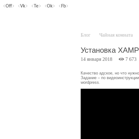
Off
Vk
Te
Ok
Fb
Блог
Чайная комната
Установка XAMP
14 января 2018
7 673
Качество адское, но что нужно
Задание – по видеоинструкции
wordpress.