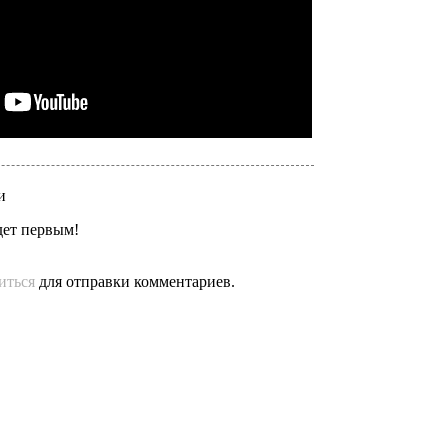
и
дет первым!
иться
для отправки комментариев.