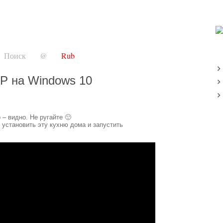
Поиск
@
Rub
P на Windows 10
 – видно. Не ругайте 🙂
 установить эту кухню дома и запустить