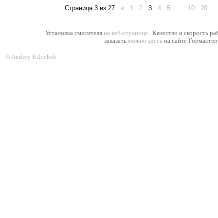
Страница 3 из 27
«
1
2
3
4
5
...
10
20
..
Установка смесителя
на веб-странице
. Качество и скорость р
заказать
можно здесь
на сайте Гормастер
© Andrey Kilochek